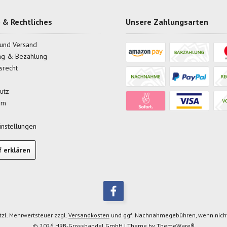
 & Rechtliches
Unsere Zahlungsarten
und Versand
ng & Bezahlung
srecht
utz
um
instellungen
f erklären
etzl. Mehrwertsteuer zzgl.
Versandkosten
und ggf. Nachnahmegebühren, wenn nicht
© 2026 HRB-Grosshandel GmbH | Theme by
ThemeWare®