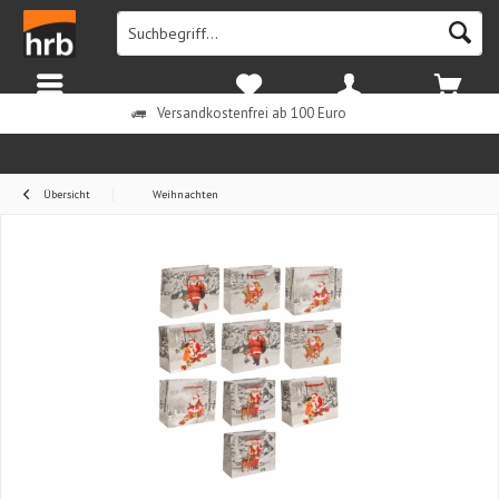
Menü
Merkzettel
Mein Konto
Warenkorb
Versandkostenfrei ab 100 Euro
Übersicht
Weihnachten